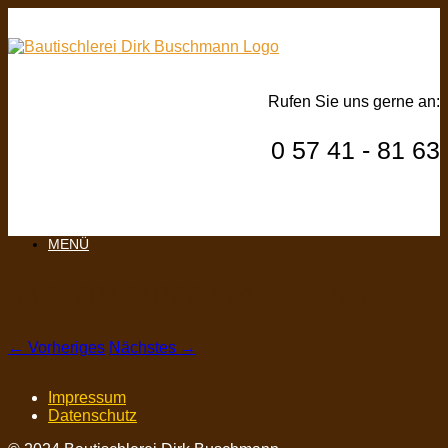
Rufen Sie uns gerne an:
0 57 41 - 81 63
MENÜ
IMG-20161022-WA0000-min
← Vorheriges
Nächstes →
Impressum
Datenschutz