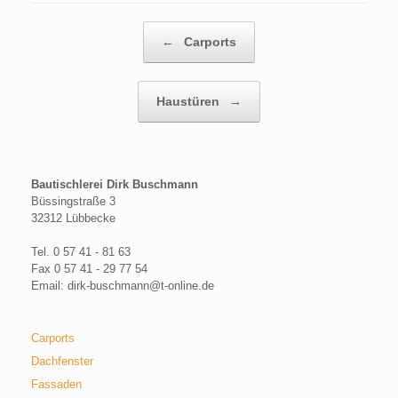
Beitragsnavigation
←
Carports
Haustüren
→
Bautischlerei Dirk Buschmann
Büssingstraße 3
32312 Lübbecke
Tel. 0 57 41 - 81 63
Fax 0 57 41 - 29 77 54
Email: dirk-buschmann@t-online.de
Carports
Dachfenster
Fassaden