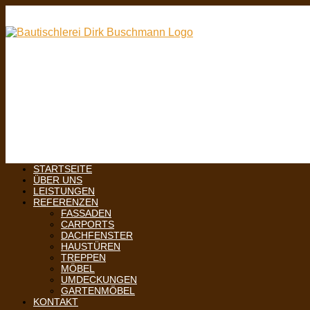
STARTSEITE
ÜBER UNS
LEISTUNGEN
REFERENZEN
FASSADEN
CARPORTS
DACHFENSTER
HAUSTÜREN
TREPPEN
MÖBEL
UMDECKUNGEN
GARTENMÖBEL
KONTAKT